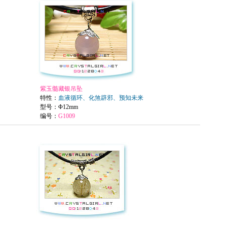
紫玉髓藏银吊坠
特性：
血液循环、化煞辟邪、预知未来
型号
：Φ12mm
编号：
G1009