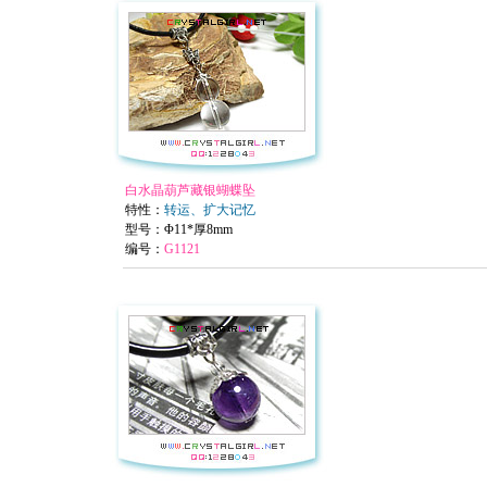
白水晶葫芦藏银蝴蝶坠
特性：
转运、扩大记忆
型号：Φ11*厚8mm
编号：
G1121