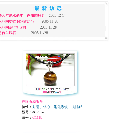
2006年是水晶年，你知道吗？
2005-12-14
水晶的功效 (必看哦^^)
2005-11-28
·水晶的治疗和调理
2
0
05-11-28
·月份生辰石
2005-11-28
虎眼石藏银坠
特性：
财运、信心、消化系统、抗忧郁
型号
：Φ12mm
编号：
G1119