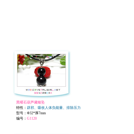
黑曜石葫芦藏银坠
特性：
辟邪、吸收人体负能量、排除压力
型号：
Φ32*厚7mm
编号：
G1120