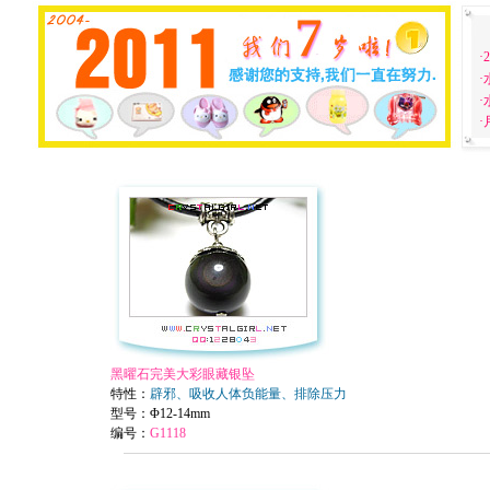
·
·
黑曜石完美大彩眼藏银坠
特性：
辟邪、吸收人体负能量、排除压力
型号：Φ12-14mm
编号：
G1118