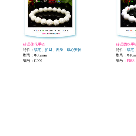
砗磲莲花手链
砗磲圆珠手
特性：
镇宅、招财、养身、镇心安神
特性：
镇宅
型号：Φ8.2mm
型号
：Φ10
编号：
G900
编号：
E088