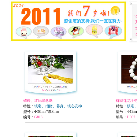
·
砗磲、红玛瑙念珠
砗磲莲花手
特性：
镇宅、招财、养身、镇心安神
特性：
镇宅
型号：Φ38mm*厚8mm
型号
：
Φ12m
编号：
G813
编号：
H005