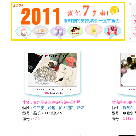
·
小物：白水晶银珠菩提玛瑙松石挂坠
水滴碧玺闪闪
特性：
保平安、转运、扩大记忆、辟邪
特性：
通气血
型号
：晶长5CM*总长42cm
型号
：单粒水滴
编号：
G1540
编号：
G1456