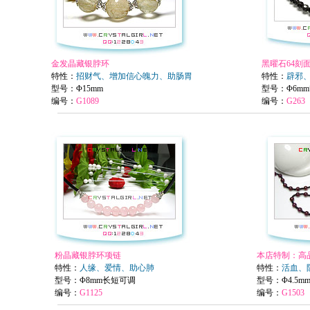
金发晶藏银脖环
黑曜石64刻
特性：
招财气、增加信心魄力、助肠胃
特性：
辟邪
型号
：Φ15mm
型号：Φ6mm
编号：
G1089
编号：
G263
粉晶藏银脖环项链
本店特制：高
特性：
人缘、爱情、助心肺
特性：
活血、
型号：
Φ8mm长短可调
型号
：Φ4.5m
编号：
G1125
编号：
G1503