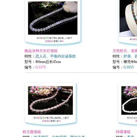
极品冰种月光石项链
天然松石、老
特性：
恋人石、平衡内分泌系统
特性：
护身、
型号
：Φ6mm总长45cm
型号：椰壳Φ8
编号：
G1175
编号：
G1655
粉玉髓项链
砗磲项链