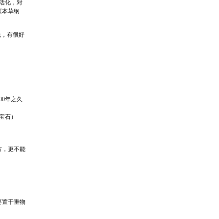
活化，对
《本草纲
线，有很好
0年之久
宝石）
方，更不能
要置于重物