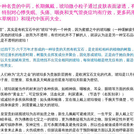
一种名贵的中药，长期佩戴，琥珀微小粒子通过皮肤表面渗透，
，特别对心悸失眠、头痛、咽炎和支气管炎症均有疗效，更多药
本草纲目》和现代中医药大全。
蜡”，其实是有机宝石中的“琥珀”中的一个种类，因为蜜腊之中的琥珀酸（一种缓解疲
较其他的琥珀多，故而为不透明，有些对此并不了解的人，就误认为这是另一种宝石品
就是不透明的琥珀！
经过四千万-六千万年才形成的一种珍贵的天然有机宝石，是史前松柏科的植物的树脂
下经过漫长的地质时期，树脂失去挥发成分并聚合，固化形成琥珀。正是由于她自身的
所以天生就赋有灵性。而且绝找不出完全相同的琥珀，每块琥珀都是绝无仅有的，最适
个性男女。
人们称为“北方之金”的琥珀多为贵族阶层拥有，是欧洲宝石文化的代表。琥珀是11月
狮子座、巨蟹座、双鱼座及天蝎座这些星座与琥珀关联最为密切。
期，琥珀就被当作药材来治疗各种疾病。如精神病、咽喉炎、耳朵、眼睛等方面的疾病
医称作“黄金土”，可定惊安神、活血化淤、利尿通淋。（节选于《名医别录》）
疗或减轻许多疾病和痛楚：如头痛和喉痛，宜在颈上戴上琥珀项链；手腕关节痛楚，可
觉得身体疲劳，则需要戴上较大的琥珀。
，皇室贵妇就视琥珀为吉祥如意之物，新生儿佩戴可避难消灾、一生平安，新人戴上它
和睦幸福。作为佛教信七宝之一的琥珀，更为佛教徒视为吉祥之物。除安神定性外更可
佩戴可镇静养神、安神定性，且可杀菌消毒及避免传染病，所以也会被做成香环或香来
粉末拿来止鼻血，火伤或挫伤，但据说最有效的是在于预防喉咙方面以及其他呼吸器官