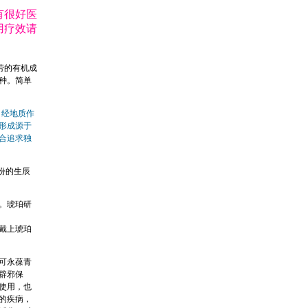
有很好医
用疗效请
劳的有机成
种。简单
，经地质作
形成源于
合追求独
份的生辰
。琥珀研
戴上琥珀
可永葆青
辟邪保
使用，也
的疾病，