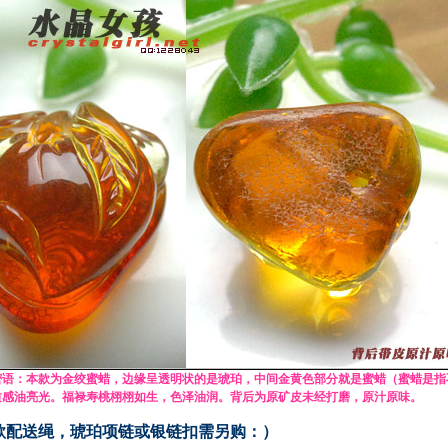
密语：本款为金绞
蜜蜡
，
边缘呈透明状的是琥珀，中间金黄色部分就是蜜蜡（蜜蜡是指
质感油亮光。福禄寿桃栩栩如生，色泽油润。背后为原矿皮未经打磨，原汁原味。
款
配送绳，琥珀项链或银链扣需另购：）