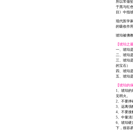
所以常做
于黑与红色
目》中指
现代医学
的吸收作
琥珀被佛
【琥珀之
一、琥珀
二、琥珀
三、琥珀是
的宝石）
四、琥珀
五、琥珀
【琥珀的
1、琥珀
见明火。
2、不要摔
3、远离强
4、不要
5、中量
6、琥珀
下，很容