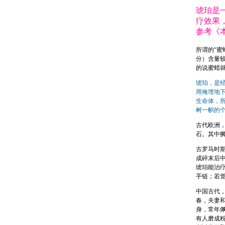
琥珀是
疗效果
参考《
所谓的“蜜
分）含量
的说蜜蜡
琥珀，是
用掩埋地
生命体，
树一帜的
古代欧洲，
石。其中
古罗马时
成碎末后中
琥珀能治
手链；若
中国古代
春，夫妻
身，常年
有人磨成