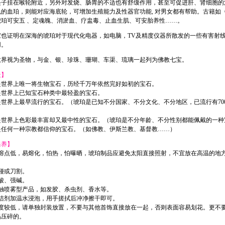
坠子挂在喉轮附近，另外对发烧、肠胃的不适也有舒缓作用，甚至可促进肝、肾细胞的
的血珀，则能对应海底轮，可增加生殖能力及性器官功能, 对男女都有帮助。古籍如
琥珀可安五 、定魂魄、消淤血、疗盅毒、止血生肌、可安胎养性……。
家也证明在深海的琥珀对于现代化电器，如电脑，TV及精度仪器所散发的一些有害射
用。
教界视为圣物，与金、银、珍珠、珊瑚、车渠、琉璃一起列为佛教七宝。
最】
是世界上唯一将生物宝石，历经千万年依然完好如初的宝石。
是世界上已知宝石种类中最轻盈的宝石。
世界上最早流行的宝石。（琥珀是已知不分国家、不分文化、不分地区，已流行有700
是世界上色彩最丰富却又最中性的宝石。（琥珀是不分年龄、不分性别都能佩戴的一种
是任何一种宗教都信仰的宝石。（如佛教、伊斯兰教、基督教……）
保养】
的熔点低，易熔化，怕热，怕曝晒，琥珀制品应避免太阳直接照射，不宜放在高温的地
碰或刀割。
酸、强碱。
接触喷雾型产品，如发胶、杀虫剂、香水等。
清洁剂加温水浸泡，用手搓拭后冲净擦干即可。
硬度较低，请单独封装放置，不要与其他首饰直接放在一起，否则表面容易划花。更不
易压碎的。