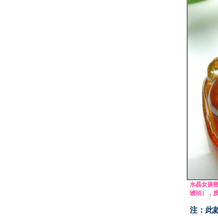
水晶女孩
琥珀），
注：此