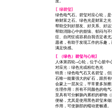
度。
〖绿碧玺〗
绿色电气石。碧玺对应心轮，是
称财富之石。绿色光是财富之光
帮助交到好朋友、好关系、好运
帮助消除心中的烦恼、郁闷与不
症、自闭怔或容易自我否定者尤
愿者，有助于发现工作的乐趣，
满足快感。
〖（绿色）碧玺与心轮〗
人体第四轮--心轮，位于心脏中
对应光：绿色光或粉红色光
特质：绿色电气石又名碧玺，但
石唯一能量强大的矿石，跟所有
会蒙上一层灰尘，平常要多加擦
生理作用：所有不同颜色的电气
至具有可分解肠内累积的秽物（
便秘，尤其是使用黑色碧玺来做
作用，可使肠部的蠕动更畅通。