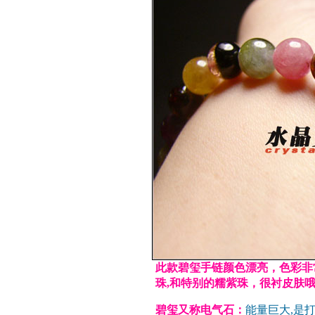
此款碧玺手链颜色漂亮，色彩非
珠,和特别的糯紫珠，很衬皮肤
碧玺又称电气石：
能量巨大,是