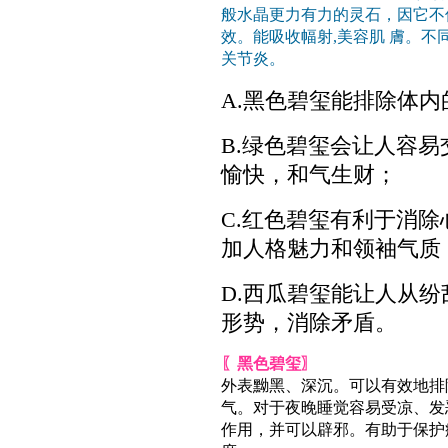
般水晶更力有力的灵石，因它不
效。能吸收幅射,美容肌 膚。
关节炎。
A.黑色碧玺能排除体
B.绿色碧玺会让人容
愉快，和气生财；
C.红色碧玺有利于消
加人格魅力和领袖气质
D.西瓜碧玺能让人从
形势，消除矛盾。
〖黑色碧玺〗
外表黝黑、深沉。可以有效地排
气。对于夜晚睡觉容易受凉、发
作用，并可以辟邪。有助于保护